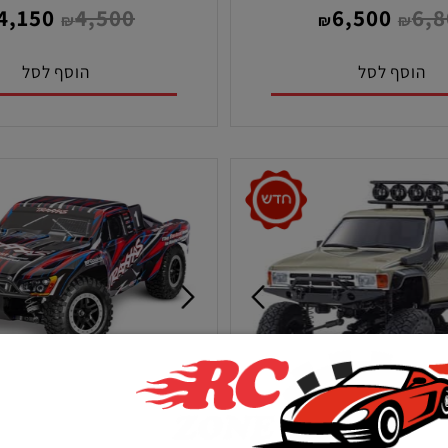
ה לנסיעה
ק"ט:
מק"ט:
64077-3-BLUEX
77086-
4,150
4,500
6,500
₪
₪
₪
₪
סף לסל
הוסף לסל