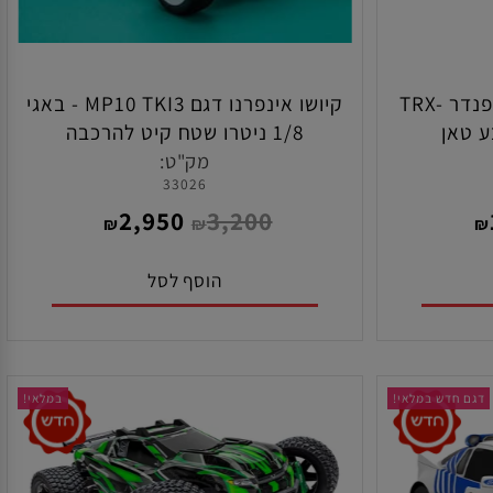
זחלן טרקסס 1/18 דגם דיפנדר TRX-
קיושו אינפרנו דגם MP10 TKI3 - באגי
1/8 ניטרו שטח קיט להרכבה
מק"ט:
33026
2,950
3,200
₪
₪
הוסף לסל