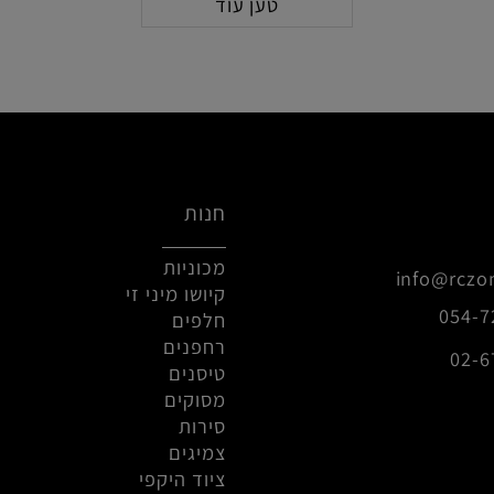
סף לסל
הוסף לסל
טען עוד
חנות
מכוניות
info@r
קיושו מיני זי
0
חלפים