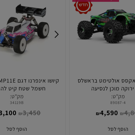
מאקסס עם השיפורים במלאי!
אולטימט בראשלס
חשמל שטח קיט להרכ
ק"ט:
מק"ט:
34119B
89087-
3,100
3,450
4,590
₪
₪
₪
₪