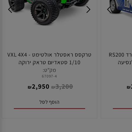
ם חדש במלאי!
במלאי!
טרקסס מיני ראלי דגם פורד RS200
טרקסס ראסטלר אולטימט VXL 4X4 -
יעה
1/10 סטאדיום טראק ירוקה
מק"ט:
67097-4
2,950
3,200
₪
₪