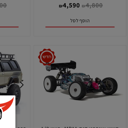
מוכנ
מק"ט:
מ
4
89087-4
6,800
4,590
4,800
₪
₪
הוסף לסל
הו