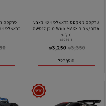
טרקסס מאקסס בראשלס 4X4 בצבע
 WideMAXX מוכן לנסיעה
(ללא סו
מק"ט:
מ
-1
89086-4
2,350
3,250
3,350
₪
₪
הוסף לסל
הו