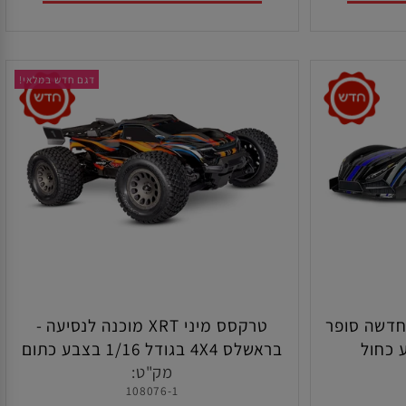
הוסף לסל
דגם חדש במלאי!
כביש XO-1 החדשה סופר
טרקסס מיני XRT מוכנה לנסיעה -
בראשלס 4X4 בגודל 1/16 בצבע כתום