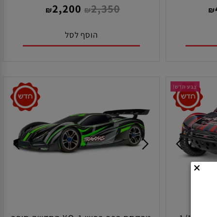
(ללא סוללה ומטען )
מק"ט:
108076-1
2,200
2,350
₪
₪
הוסף לסל
צבע חדש!