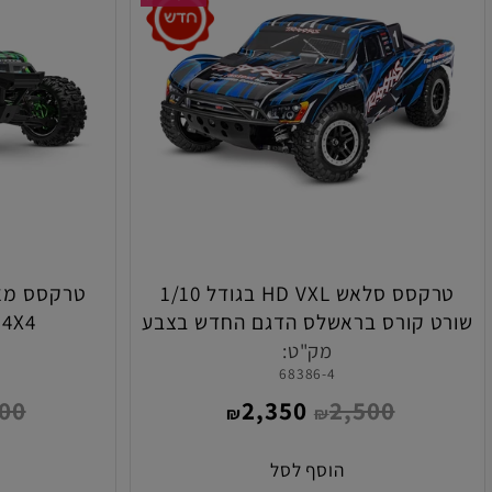
צבע חדש!
טרקסס סלאש HD VXL בגודל 1/10
טרקסס מאקסס 
 קורס בראשלס הדגם החדש בצבע
4X4 ירוקה מוכן לנסיעה
כחול
מק"ט:
מ
4
68386-4
4,800
2,350
2,500
₪
₪