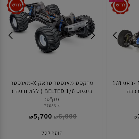
במלאי!
קיושו אינפרנו דגם MP11E -באגי 1/8
טרקסס מאנסטר טראק X-מאנסטר
בה
ביגפוט 1/6 BELTED ( ללא חופה )
מוכנה לנסיעה
מק"ט:
77086-4
5,700
6,000
₪
₪