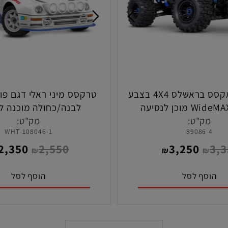
דג
טרקסס מאקסס בראשלס 4X4 בצבע
לבנה/כחולה מוכנה לנס
ק"ט:
מק"ט:
108046-1-WHT
89086-
2,350
2,550
3,250
₪
₪
₪
₪