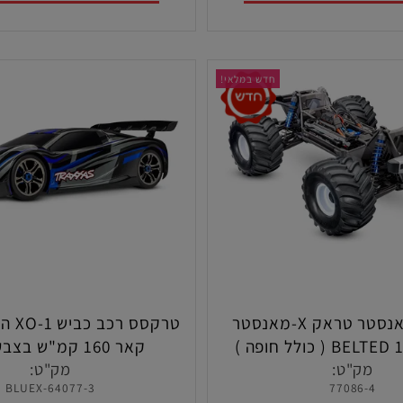
סף לסל
הוסף לסל
חדש במלאי!
טרקסס מאנסטר טראק X-מאנסטר
טרקסס רכב 
ביגפוט 1/6 BELTED ( כולל חופה )
קאר 160 קמ"ש בצבע כחול