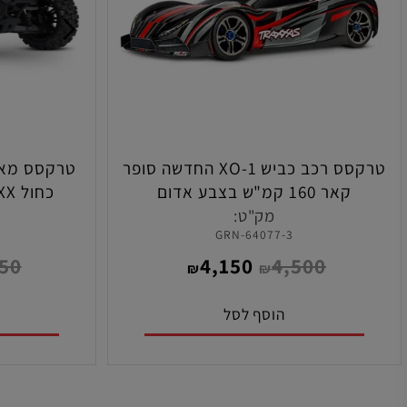
טרקסס רכב כביש XO-1 החדשה סופר
קאר 160 קמ"ש בצבע אדום
כחול WideMAXX מוכן לנסיעה
מק"ט:
מ
4
64077-3-GRN
3,350
4,150
4,500
₪
₪