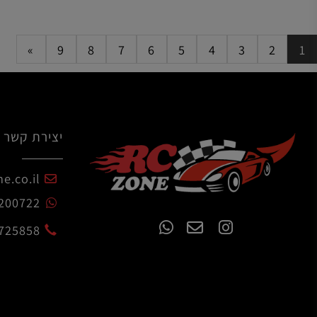
הוסף לסל
הו
»
9
8
7
6
5
4
3
2
יצירת קשר
czone.co.il
54-7200722