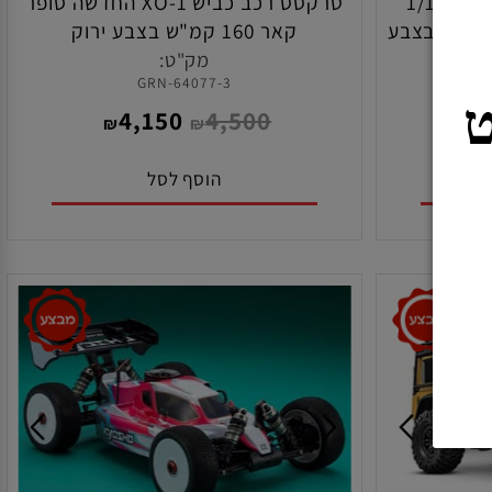
טרקסס סלאש HD VXL בגודל 1/10
טרקסס רכב כביש XO-1 החדשה סופר
דש בצבע
קאר 160 קמ"ש בצבע ירוק
מק"ט:
64077-3-GRN
4,150
4,500
₪
₪
הוסף לסל