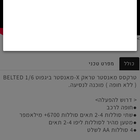
>
כולל
מפרט טכני
טרקסס מאנסטר טראק X-מאנסטר ביגפוט 1/6 BELTED
( ללא חופה ) מוכנה לנסיעה.
< דרוש להפעלה>
●חופה לרכב
●שתי סוללות 2-4 תאים סוללות 6700+ מילאמפר
●מטען מהיר לסוללות ליפו 2-4 תאים
●4 סוללות AA לשלט