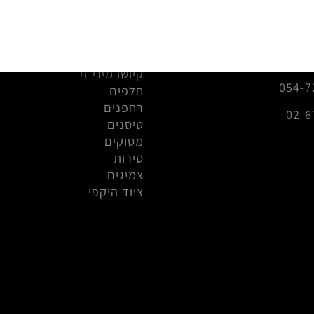
חנות
מכוניות
info@r
קיושו מיני זי
0
חלפים
רחפנים
טיסנים
מסוקים
סירות
צמיגים
ציוד היקפי