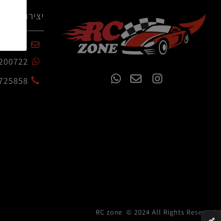
יצירת קשר
czone.co.il
54-7200722
02-6725858