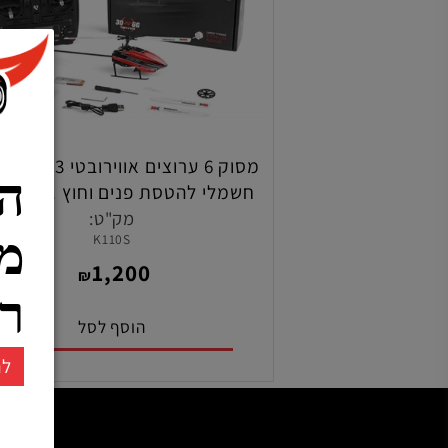
מסוק 6 ערוצים אווירובטי D3 פלייברלס
הרש
חשמלי להטסת פנים וחוץ . כולל מנוע
ברשלס ו 2 סוללות
מק"ט:
ממו
K110S
1,200
₪
רחו
הוסף לסל
להרשמ