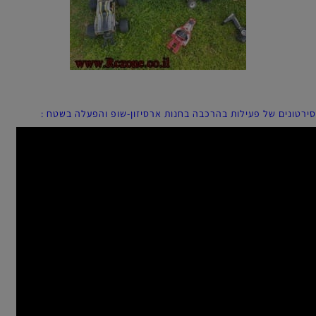
סירטונים של פעילות בהרכבה בחנות ארסיזון-שופ והפעלה בשטח :