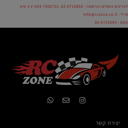
לפרטים נוספים והרשמה : 02-6725858, 054-7200722 יניב סיון
מייל : info@rczone.co.il
פקס : 02-6733093
יצירת קשר