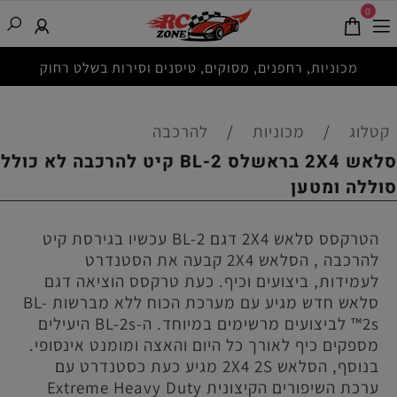
0
מכוניות, רחפנים, מסוקים, טיסנים וסירות בשלט רחוק
קטלוג
/
מכוניות
/
להרכבה
סלאש 2X4 בראשלס BL-2 קיט להרכבה לא כולל
סוללה ומטען
הטרקסס סלאש 2X4 דגם BL-2 עכשיו בגירסת קיט
להרכבה , הסלאש 2X4 קבעה את הסטנדרט
לעמידות, ביצועים וכיף. כעת טרקסס הוציאה דגם
סלאש חדש מגיע עם מערכת הכוח ללא מברשות BL-
2s™ לביצועים מרשימים במיוחד. ה-BL-2s היעילים
מספקים כיף לאורך כל היום והאצה ומומנט אינסופי.
בנוסף, הסלאש 2X4 2S מגיע כעת כסטנדרט עם
ערכת השיפורים הקיצונית Extreme Heavy Duty