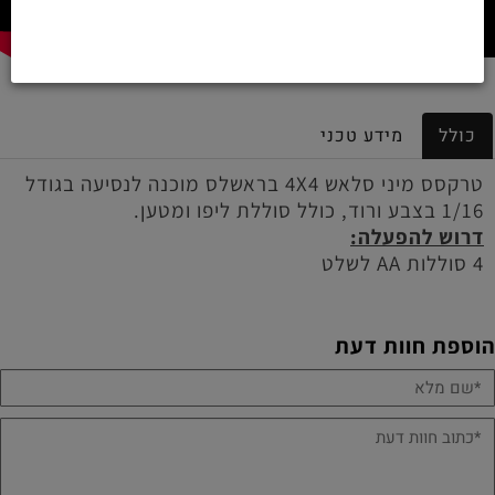
כולל
מידע טכני
טרקסס מיני סלאש 4X4 בראשלס מוכנה לנסיעה בגודל
1/16 בצבע ורוד, כולל סוללת ליפו ומטען.
דרוש להפעלה:
4 סוללות AA לשלט
הוספת חוות דעת