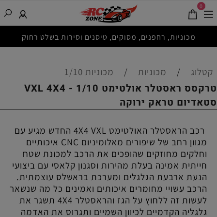
0
מכוניות, רחפנים, מסוקים, טיסנים וסירות בשלט רחוק
קטלוג
/
מכוניות
/
מכוניות 1/10
טרקסס ראסטלר אולטימט VXL 4X4 - 1/10
סטאדיום טראק ירוקה
רכב הראסטלר האולטימט 4X4 VXL החדש מגיע עם
מגוון רחב של שיפורים מאלומיניום CNC איכותיים
וחלקים מחוזקים שהופכים את הרכב למכונת שטח
חייתית אמינה בעלת מהירות וסגנון קלאסי עם ביצועי
הנעת ארבעת הגלגלים ומערכת בראשלס עוצמתית.
הרכב עשויי מחומרים איכותים ואמינים כל מה שנשאר
לעשות זה ללחוץ על הגז והראסטלר 4X4 תשגר את
גלגליה הקדמיים לכיוון השמיים ותגרוס את האדמה