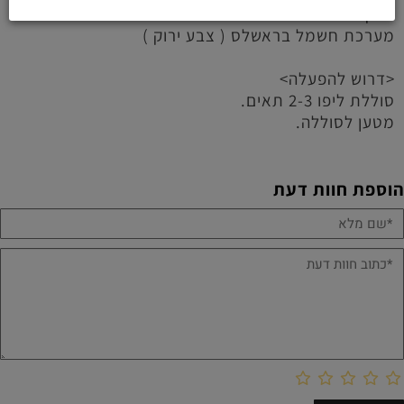
טרקסס ראסטלר אולטימט 4X4 VXL מוכנה לנסיעה עם
מערכת חשמל בראשלס ( צבע ירוק )
<דרוש להפעלה>
סוללת ליפו 2-3 תאים.
מטען לסוללה.
הוספת חוות דעת