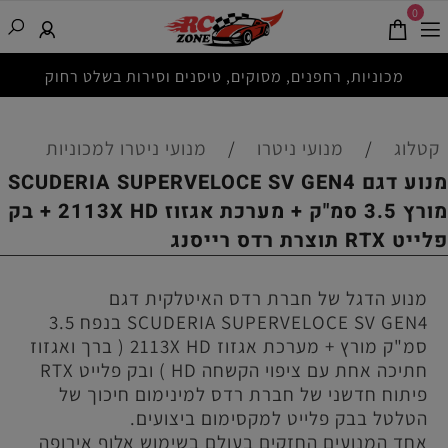
0
מכוניות, רחפנים, מסוקים, טיסנים וסירות בשלט רחוק
קטלוג
/
מנועי ניטרו
/
מנועי ניטרו למכוניות
מנוע דגם SCUDERIA SUPERVELOCE SV GEN4
מורץ 3.5 סמ"ק + מערכת אגזוז 2113X HD + בק
פלייט RTX תוצרת רדס רייסנג
מנוע הדגל של חברת רדס האיטלקית דגם
SCUDERIA SUPERVELOCE SV GEN4 בנפח 3.5
סמ"ק מורץ + מערכת אגזוז 2113X HD ( ברך ואגזוז
חתיכה אחת עם ציפוי הקשחה HD ) ובק פלייט RTX
פיתוח חדשני של חברת רדס למינימום חיכוך של
הטלטל בבק פלייט למקסימום ביצועים.
אחד המנועים החזקים בעולם בשימוש אלוף אירופה