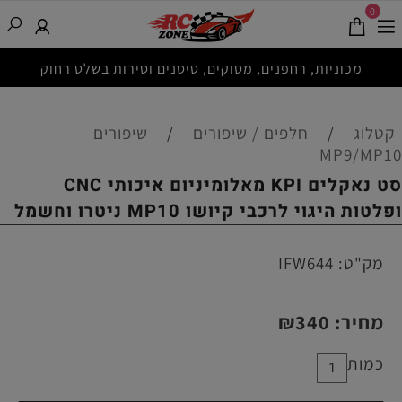
0
מכוניות, רחפנים, מסוקים, טיסנים וסירות בשלט רחוק
קטלוג
/
חלפים / שיפורים
/
שיפורים
MP9/MP10
סט נאקלים KPI מאלומיניום איכותי CNC
ופלטות היגוי לרכבי קיושו MP10 ניטרו וחשמל
מק"ט:
IFW644
מחיר:
340
₪
כמות