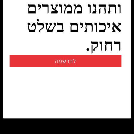
ותהנו ממוצרים
איכותים בשלט
רחוק.
להרשמה
יצירת קשר
info@rczone.co.il
054-7200722
02-6725858