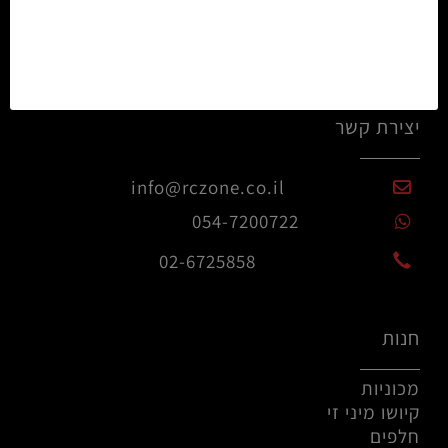
יצירת קשר
info@rczone.co.il
054-7200722
02-6725858
חנות
מכוניות
קיושו מיני זי
חלפים