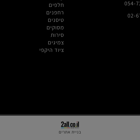
מכוניות
info@r
קיושו מיני זי
0
חלפים
רחפנים
טיסנים
מסוקים
סירות
צמיגים
ציוד היקפי