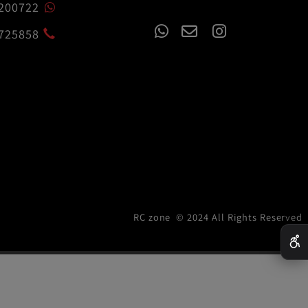
czone.co.il
54-7200722
02-6725858
RC zone © 2024 All Rights R