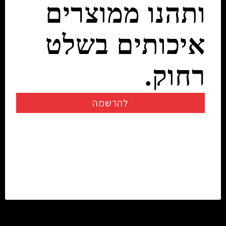
ותהנו ממוצרים
איכותים בשלט
רחוק.
להרשמה
יצירת קשר
info@rczone.co.il
054-7200722
02-6725858