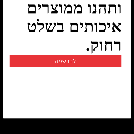
ותהנו ממוצרים
איכותים בשלט
רחוק.
להרשמה
יצירת קשר
info@rczone.co.il
054-7200722
02-6725858