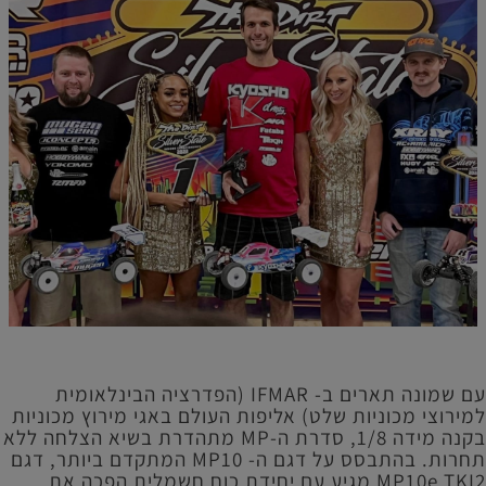
עם שמונה תארים ב- IFMAR (הפדרציה הבינלאומית
למירוצי מכוניות שלט) אליפות העולם באגי מירוץ מכוניות
בקנה מידה 1/8, סדרת ה-MP מתהדרת בשיא הצלחה ללא
תחרות. בהתבסס על דגם ה- MP10 המתקדם ביותר, דגם
MP10e TKI2 מגיע עם יחידת כוח חשמלית הפכה את