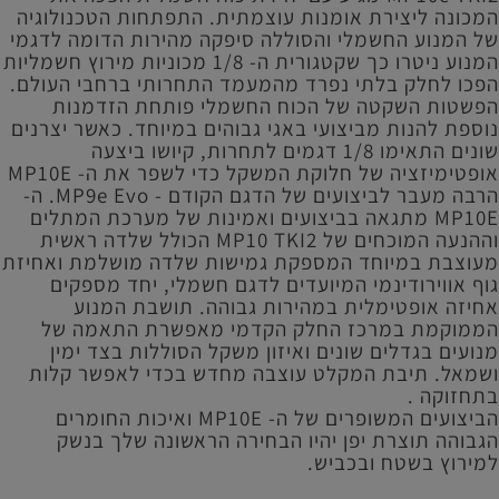
המכונה ליצירת אומנות עוצמתית. התפתחות הטכנולוגיה
של המנוע החשמלי והסוללה סיפקה מהירות הדומה לדגמי
המנוע ניטרו כך שקטגורית ה- 1/8 מכוניות מירוץ חשמליות
הפכו לחלק בלתי נפרד מהמעמד התחרותי ברחבי העולם.
הפשטות השקטה של ​​הכוח החשמלי פותחת הזדמנות
נוספת להנות מביצועי באגי גבוהים במיוחד. כאשר יצרנים
שונים התאימו 1/8 דגמים לתחרות, קיושו ביצעה
אופטימיזציה של חלוקת המשקל כדי לשפר את ה- MP10E
הרבה מעבר לביצועים של הדגם הקודם - MP9e Evo. ה-
MP10E מתגאה בביצועים ואמינות של מערכת המתלים
וההנעה המוכחים של MP10 TKI2 הכולל שלדה ראשית
מעוצבת במיוחד המספקת גמישות שלדה מושלמת ואחיזת
גוף אווירודינמי המיועדים לדגם חשמלי, יחד מספקים
אחיזה אופטימלית במהירות גבוהה. תושבת המנוע
הממוקמת במרכז החלק הקדמי מאפשרת התאמה של
מנועים בגדלים שונים ואיזון משקל הסוללות בצד ימין
ושמאל. תיבת המקלט עוצבה מחדש בכדי לאפשר קלות
בתחזוקה .
הביצועים המשופרים של ה- MP10E ואיכות החומרים
הגבוהה תוצרת יפן יהיו הבחירה הראשונה שלך בנשק
למירוץ בשטח ובכביש.