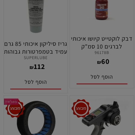
דבק לוקטייט קיושו איכותי
גריז סיליקון איכותי 85 גרם
לברגים 10 סמ"ק
עמיד בטמפרטורות גבוהות
96178B
SUPERLUBE
לשימון גלגלי השיניים
60
₪
112
ברכבי שלט רחוק
₪
הוסף לסל
הוסף לסל
במלאי!