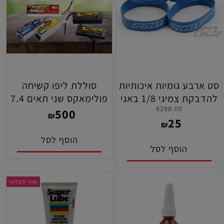
סט ארבע גומיות איכותיות
סוללת ליפו קשיחה
להדבקת צמיגי 1/8 באגי
פולימאקס שני תאים 7.4
6298-00
פרו-ליין
וולט קיבולת 7500
500
₪
25
מילאמפר 45C
₪
הוסף לסל
הוסף לסל
חזר למלאי