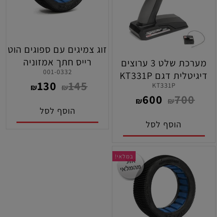
זוג צמיגים עם ספוגים הוט
רייס חתך אמזוניה
מערכת שלט 3 ערוצים
001-0332
בתרכובת בינונית (
דיגיטלית דגם KT331P
130
145
MEDIUM ) לרכבי 1/8
KT331P
למכוניות בתדר 2.4GHZZ
₪
₪
600
700
באגי
תוצרת קיושו
₪
₪
הוסף לסל
הוסף לסל
במלאי!