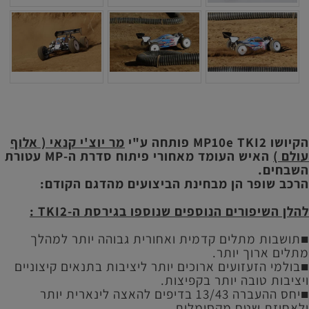
הקיושו MP10e TKI2 פותחה ע"י
מר יוצ'י קנאי ( אלוף
עולם )
האיש העומד מאחורי פיתוח סדרת ה-MP עטורת
השבחים.
הרכב שופר הן מבחינת הביצועים מהדגם הקודם:
להלן השיפורים הנוספים שנוספו בגירסת ה-TKI2 :
■תושבות מתלים קדמית ואחורית גבוהה יותר למהלך
מתלים ארוך יותר.
■בולמי הזעזועים ארוכים יותר ליציבות בתנאים קיצוניים
ויציבות טובה יותר בקפיצות.
■יחס ההעברה 13/43 בדיפים להאצה לינארית יותר
ולאחיזת שטח מקסימלית.