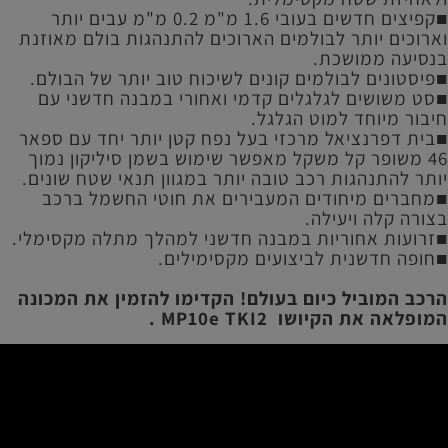
■קפיצים חדשים בעובי 1.6 מ"מ 0.2 מ"מ עבים יותר
וארוכים יותר לבולמים הארוכים להתנהגות בולם מאוזנת
בנסיעה ממושכת.
■פיסטונים לבולמים קונים לשיכוח טוב יותר של הבולם.
■סט משושים לגלגלים קדמי ואחורי במבנה חדשני עם
חיבור מיוחד למוט הגלגל.
■בית דפרנציאל מרכזי בעל נפח קטן יותר יחד עם ספאר
46 משופר קל משקל מאפשר שימוש בשמן סיליקון נמוך
יותר להתנהגות רכב טובה יותר במגוון תנאי שטח שונים.
■מחברים מיחודים המעבירים את חוטי החשמל ברכב
בצורה קלה ויעילה.
■זרועות אחוריות במבנה חדשני למהלך מתלה מקסימלי.
■חופה חדשנית לביצועים מקסימילים.
הרכב המוביל כיום בעולם! הקדימו להזמין את המכונה
המופלאה את הקיושו MP10e TKI2 .