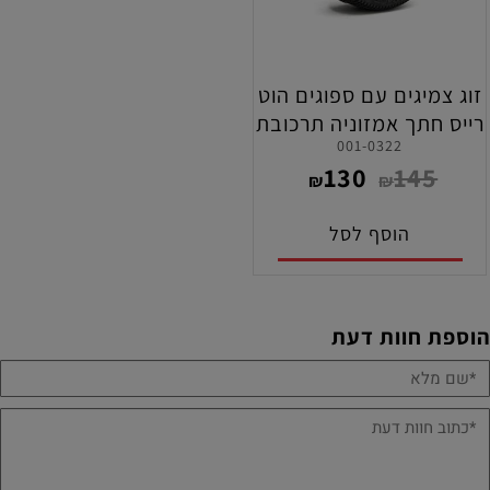
זוג צמיגים עם ספוגים הוט
רייס חתך אמזוניה תרכובת
001-0322
רכה ( SOFT ) לרכבי 1/8
130
145
באגי
₪
₪
הוסף לסל
הוספת חוות דעת