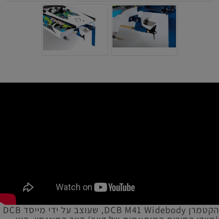
הקטמרן DCB M41 Widebody, שעוצב על ידי מייסד DCB